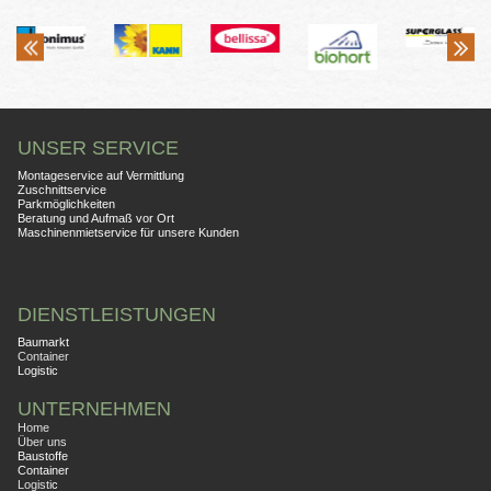
UNSER SERVICE
Montageservice auf Vermittlung
Zuschnittservice
Parkmöglichkeiten
Beratung und Aufmaß vor Ort
Maschinenmietservice für unsere Kunden
DIENSTLEISTUNGEN
Baumarkt
Container
Logistic
UNTERNEHMEN
Home
Über uns
Baustoffe
Container
Logisti
c